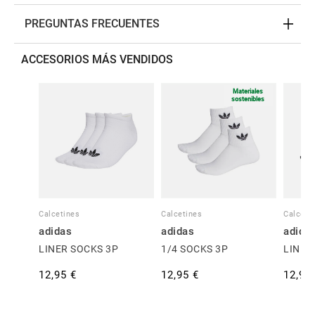
PREGUNTAS FRECUENTES
ACCESORIOS MÁS VENDIDOS
Materiales
sostenibles
Calcetines
Calcetines
Calceti
adidas
adidas
adida
LINER SOCKS 3P
1/4 SOCKS 3P
LINER
12,95 €
12,95 €
12,95