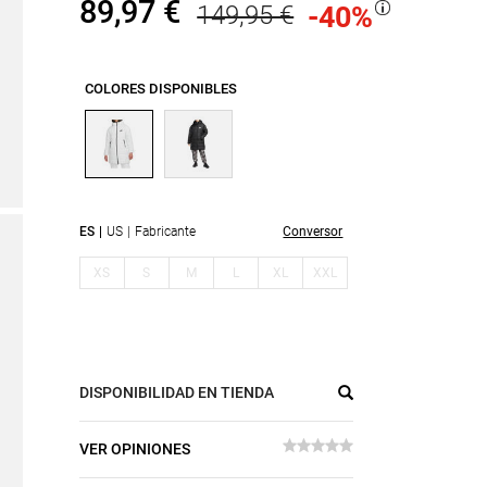
89,97 €
149,95 €
-40
%
COLORES DISPONIBLES
ES
US
Fabricante
Conversor
XS
S
M
L
XL
XXL
DISPONIBILIDAD EN TIENDA
VER OPINIONES