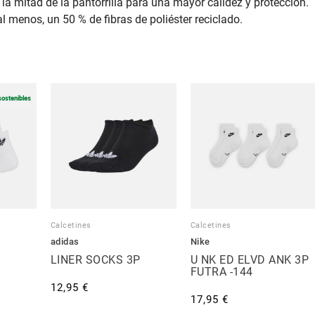
 la mitad de la pantorrilla para una mayor calidez y protección.
 menos, un 50 % de fibras de poliéster reciclado.
sostenibles
Calcetines
Calcetines
adidas
Nike
LINER SOCKS 3P
U NK ED ELVD ANK 3P
FUTRA -144
12,95 €
17,95 €