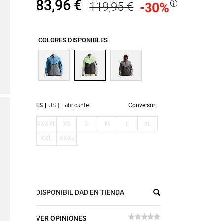
83,96 €
119,95 €
-30
%
COLORES DISPONIBLES
ES
US
Fabricante
Conversor
XXXXL
XS
S
M
L
XL
XXL
XXXL
DISPONIBILIDAD EN TIENDA
VER OPINIONES