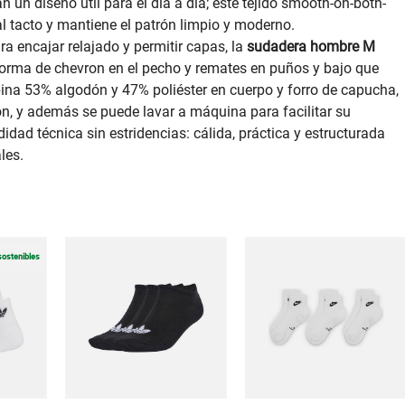
un diseño útil para el día a día; este tejido smooth-on-both-
l tacto y mantiene el patrón limpio y moderno.
a encajar relajado y permitir capas, la
sudadera hombre M
 forma de chevron en el pecho y remates en puños y bajo que
na 53% algodón y 47% poliéster en cuerpo y forro de capucha,
dón, y además se puede lavar a máquina para facilitar su
dad técnica sin estridencias: cálida, práctica y estructurada
les.
sostenibles