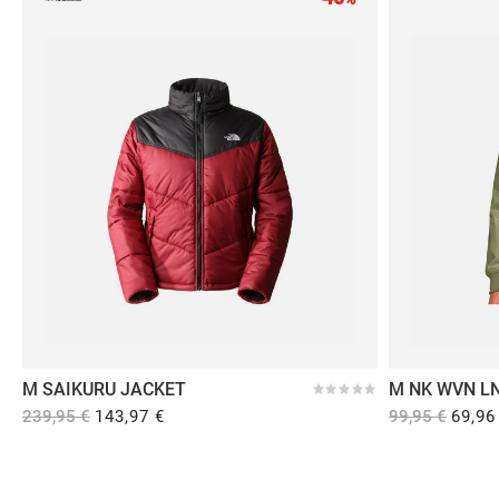
Calcetines
Calcetines
Calceti
adidas
adidas
adida
LINER SOCKS 3P
1/4 SOCKS 3P
LINER
12,95 €
12,95 €
12,95
M SAIKURU JACKET
M NK WVN LN
239,95 €
143,97 €
99,95 €
69,96