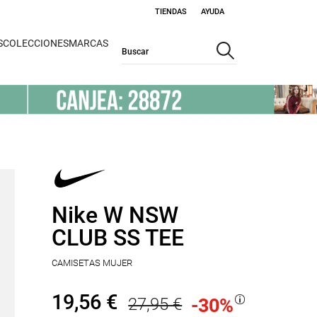
TIENDAS
AYUDA
S
COLECCIONES
MARCAS
Nike W NSW
CLUB SS TEE
CAMISETAS MUJER
19,56 €
27,95 €
-30
%