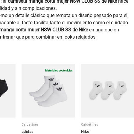
; la
camiseta manga corta mujer NSW CLUB SS de Nike
nace
idad y sin complicaciones.
omo un detalle clásico que remata un diseño pensado para el
gradable al tacto facilita tanto el movimiento como el cuidado
manga corta mujer NSW CLUB SS de Nike
en una opción
entrenar que para combinar en looks relajados.
Materiales sostenibles
Calcetines
Calcetines
adidas
Nike