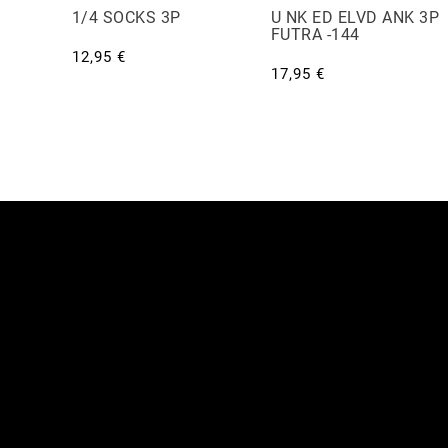
P
1/4 SOCKS 3P
U NK ED ELVD ANK 3P
FUTRA -144
12,95 €
17,95 €