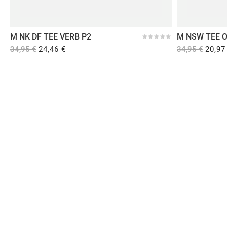
M NK DF TEE VERB P2
M NSW TEE O
34,95 €
24,46 €
34,95 €
20,97
Comprar en Dooers
Sobre Dooers
Colecciones Destacadas
Pago seguro
Aviso legal