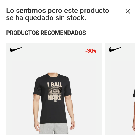
PREGUNTAS FRECUENTES
×
Lo sentimos pero este producto
ACCESORIOS MÁS VENDIDOS
se ha quedado sin stock.
Materiales
PRODUCTOS RECOMENDADOS
sostenibles
-30
%
Calcetines
Calcetines
Calceti
adidas
adidas
adida
LINER SOCKS 3P
1/4 SOCKS 3P
LINER
12,95 €
12,95 €
12,95