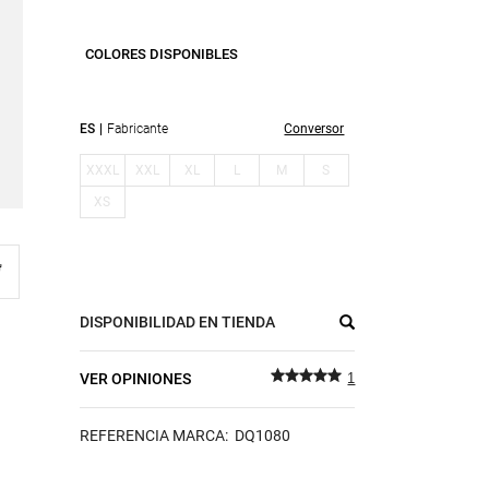
COLORES DISPONIBLES
ES
Fabricante
Conversor
XXXL
XXL
XL
L
M
S
XS
DISPONIBILIDAD EN TIENDA
VER OPINIONES
1
REFERENCIA MARCA: DQ1080