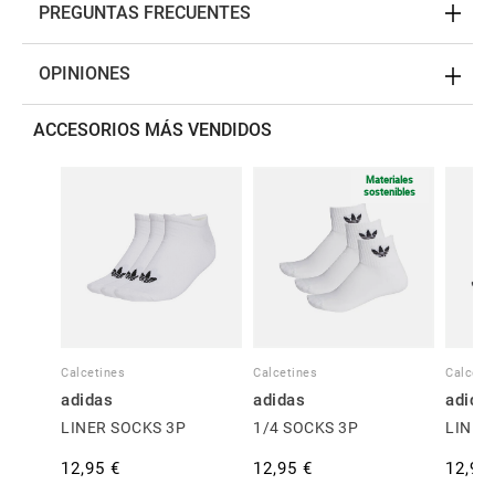
PREGUNTAS FRECUENTES
OPINIONES
ACCESORIOS MÁS VENDIDOS
Materiales
sostenibles
Calcetines
Calcetines
Calceti
adidas
adidas
adida
LINER SOCKS 3P
1/4 SOCKS 3P
LINER
12,95 €
12,95 €
12,95