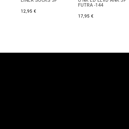
LINER SOCKS 3P
U NK ED ELVD ANK 3P
FUTRA -144
12,95 €
17,95 €