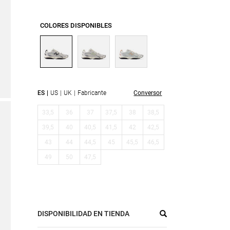
COLORES DISPONIBLES
ES
US
UK
Fabricante
Conversor
33,5
36
37
37,5
38
38,5
39,5
40
40,5
41,5
42
42,5
43
44
44,5
45
45,5
46,5
49
50
47,5
DISPONIBILIDAD EN TIENDA