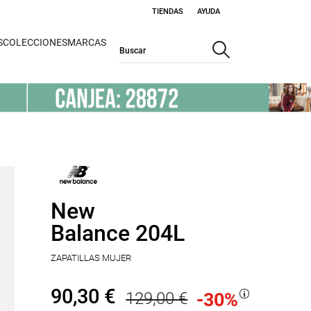
TIENDAS
AYUDA
S
COLECCIONES
MARCAS
New
Balance 204L
ZAPATILLAS MUJER
90,30 €
129,00 €
-30
%