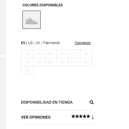
COLORES DISPONIBLES
ES
US
UK
Fabricante
Conversor
35
36
36,5
37
37,5
38
39
40
40,5
41
41,5
42,5
43
DISPONIBILIDAD EN TIENDA
VER OPINIONES
1