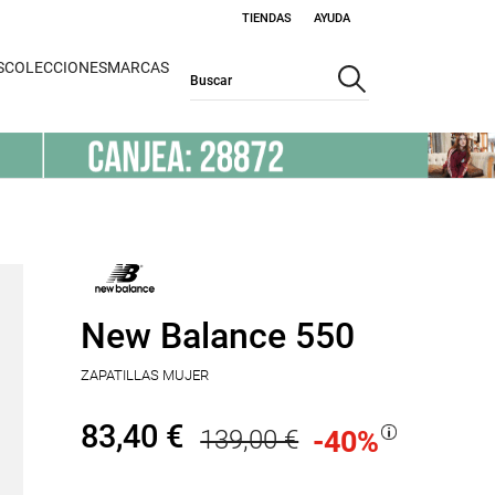
TIENDAS
AYUDA
S
COLECCIONES
MARCAS
New Balance 550
ZAPATILLAS MUJER
83,40 €
139,00 €
-40
%