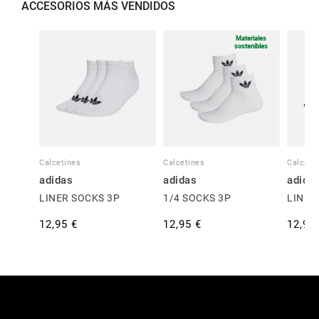
ACCESORIOS MÁS VENDIDOS
Materiales
sostenibles
Calcetines
Calcetines
Calceti
adidas
adidas
adida
LINER SOCKS 3P
1/4 SOCKS 3P
LINER
12,95 €
12,95 €
12,95