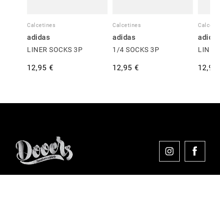
Calcetines
Calcetines
Calceti
adidas
adidas
adida
LINER SOCKS 3P
1/4 SOCKS 3P
LINER
12,95 €
12,95 €
12,95
Comprar en Dooers