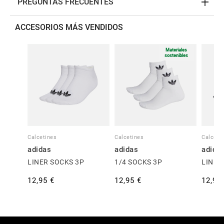
PREGUNTAS FRECUENTES
ACCESORIOS MÁS VENDIDOS
Materiales
sostenibles
Calcetines
Calcetines
Calceti
adidas
adidas
adida
LINER SOCKS 3P
1/4 SOCKS 3P
LINER
12,95 €
12,95 €
12,95