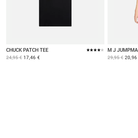
12,95 €
12,95 €
12,95
CHUCK PATCH TEE
M J JUMPMA
24,95 €
17,46 €
29,95 €
20,96
Comprar en Dooers
Sobre Dooers
Colecciones Destacadas
Pago seguro