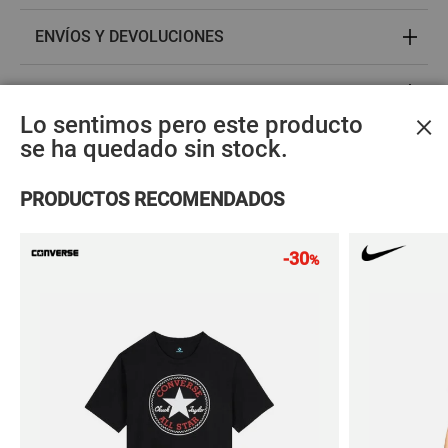
ENVÍOS Y DEVOLUCIONES
PREGUNTAS FRECUENTES
×
Lo sentimos pero este producto
ACCESORIOS MÁS VENDIDOS
se ha quedado sin stock.
Materiales
PRODUCTOS RECOMENDADOS
sostenibles
-30
%
Calcetines
Calcetines
Calceti
adidas
adidas
adida
LINER SOCKS 3P
1/4 SOCKS 3P
LINER