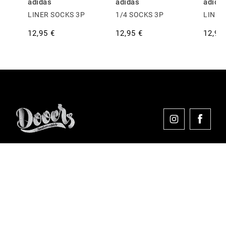
adidas
adidas
adida
LINER SOCKS 3P
1/4 SOCKS 3P
LINER
12,95 €
12,95 €
12,95
Comprar en Dooers
Sobre Dooers
Colecciones Destacadas