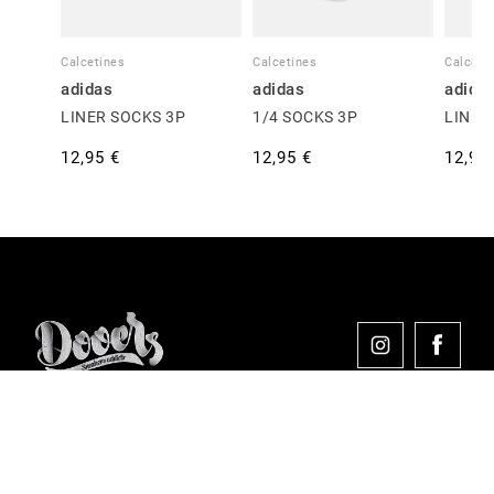
Calcetines
Calcetines
Calceti
adidas
adidas
adida
LINER SOCKS 3P
1/4 SOCKS 3P
LINER
12,95 €
12,95 €
12,95
Comprar en Dooers