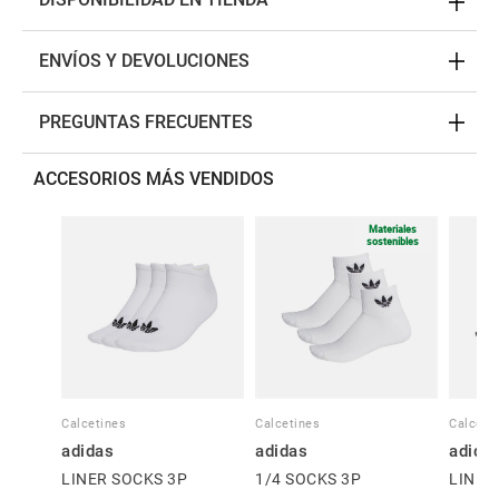
ENVÍOS Y DEVOLUCIONES
PREGUNTAS FRECUENTES
ACCESORIOS MÁS VENDIDOS
Materiales
sostenibles
Calcetines
Calcetines
Calceti
adidas
adidas
adida
LINER SOCKS 3P
1/4 SOCKS 3P
LINER