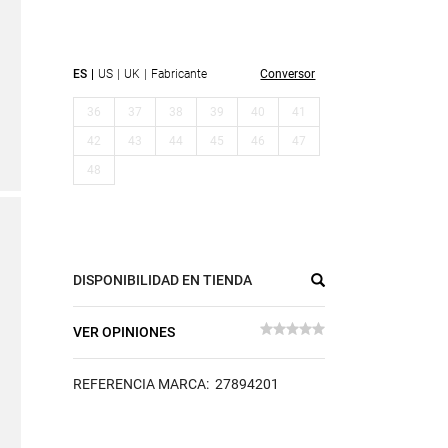
ES
US
UK
Fabricante
Conversor
36
37
38
39
40
41
42
43
44
45
46
47
48
DISPONIBILIDAD EN TIENDA
VER OPINIONES
REFERENCIA MARCA: 27894201