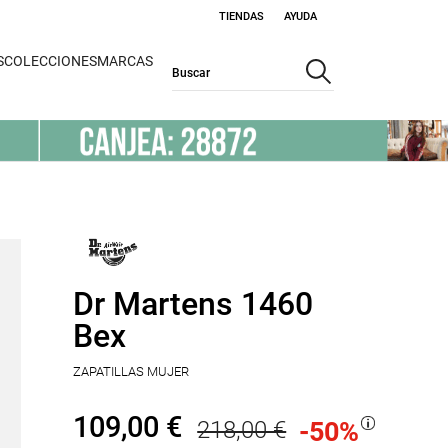
TIENDAS
AYUDA
S
COLECCIONES
MARCAS
Dr Martens 1460
Bex
ZAPATILLAS MUJER
109,00 €
218,00 €
-50
%