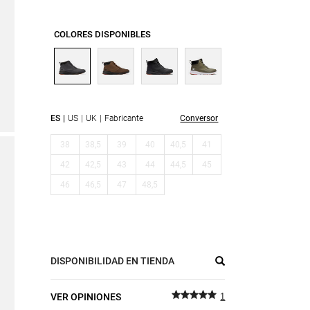
COLORES DISPONIBLES
ES
US
UK
Fabricante
Conversor
38
38,5
39
40
40,5
41
42
42,5
43
44
44,5
45
46
46,5
47
48,5
DISPONIBILIDAD EN TIENDA
VER OPINIONES
1