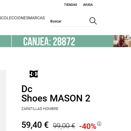
TIENDAS
AYUDA
S
COLECCIONES
MARCAS
Dc
Shoes MASON 2
ZAPATILLAS HOMBRE
59,40 €
99,00 €
-40
%