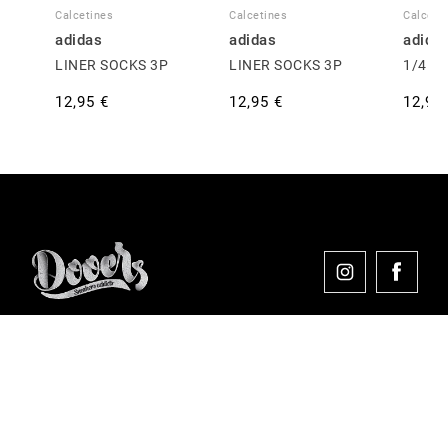
Calcetines
Calcetines
Calceti
adidas
adidas
adida
LINER SOCKS 3P
LINER SOCKS 3P
1/4 S
12,95 €
12,95 €
12,95
Comprar en Dooers
Sobre Dooers