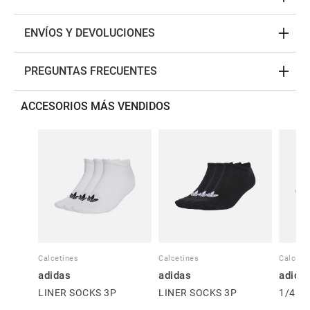
ENVÍOS Y DEVOLUCIONES
PREGUNTAS FRECUENTES
ACCESORIOS MÁS VENDIDOS
Calcetines
Calcetines
Calceti
adidas
adidas
adida
LINER SOCKS 3P
LINER SOCKS 3P
1/4 S