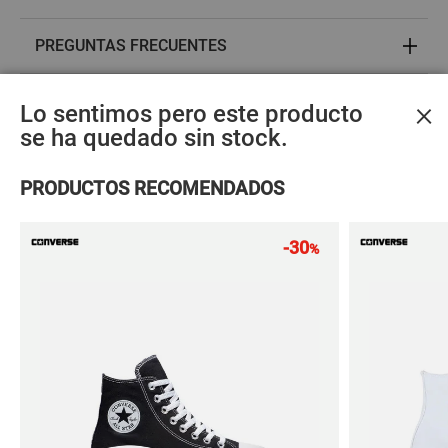
PREGUNTAS FRECUENTES
OPINIONES
×
Lo sentimos pero este producto
se ha quedado sin stock.
ACCESORIOS MÁS VENDIDOS
PRODUCTOS RECOMENDADOS
Materiales
sostenibles
-30
%
Calcetines
Calcetines
Calceti
adidas
adidas
adida
LINER SOCKS 3P
1/4 SOCKS 3P
LINER