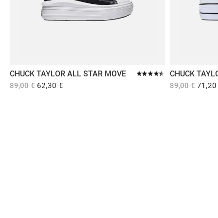
12,95 €
12,95 €
12,95
CHUCK TAYLOR ALL STAR MOVE
CHUCK TAYLO
PLATFORM 
89,00 €
62,30 €
89,00 €
71,20
Comprar en Dooers
Sobre Dooers
Colecciones Destacadas
Pago seguro