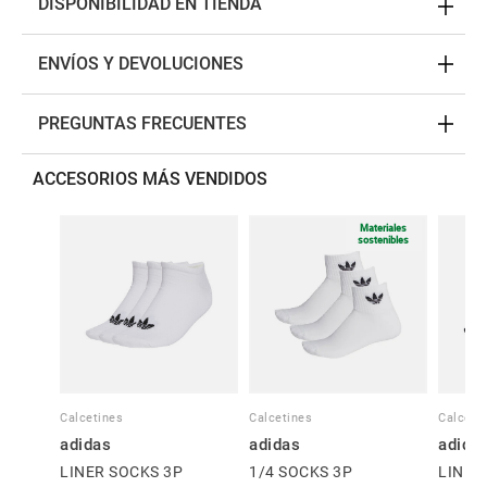
DISPONIBILIDAD EN TIENDA
ENVÍOS Y DEVOLUCIONES
PREGUNTAS FRECUENTES
ACCESORIOS MÁS VENDIDOS
Materiales
sostenibles
Calcetines
Calcetines
Calceti
adidas
adidas
adida
LINER SOCKS 3P
1/4 SOCKS 3P
LINER