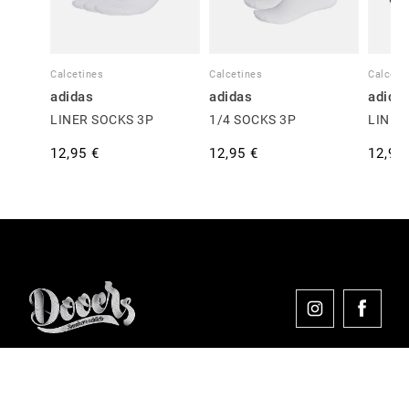
Calcetines
Calcetines
Calceti
adidas
adidas
adida
LINER SOCKS 3P
1/4 SOCKS 3P
LINER
12,95 €
12,95 €
12,95
Comprar en Dooers