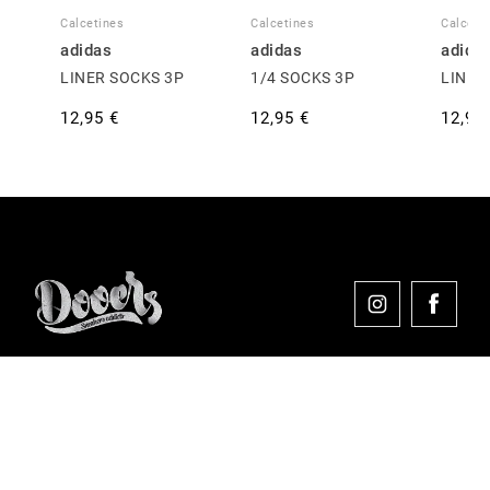
Calcetines
Calcetines
Calceti
adidas
adidas
adida
LINER SOCKS 3P
1/4 SOCKS 3P
LINER
12,95 €
12,95 €
12,95
Comprar en Dooers
Sobre Dooers