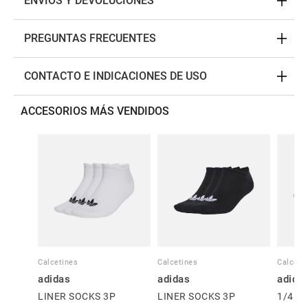
ENVÍOS Y DEVOLUCIONES
PREGUNTAS FRECUENTES
CONTACTO E INDICACIONES DE USO
ACCESORIOS MÁS VENDIDOS
Calcetines
Calcetines
Calceti
adidas
adidas
adida
LINER SOCKS 3P
LINER SOCKS 3P
1/4 S