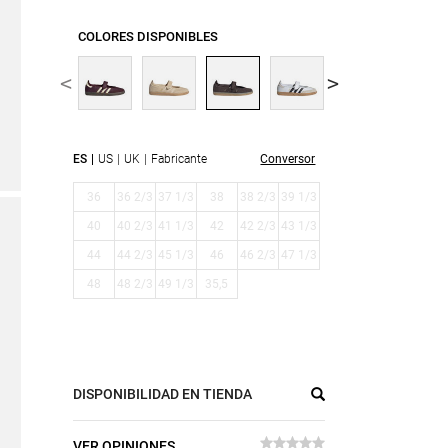
COLORES DISPONIBLES
ES
US
UK
Fabricante
Conversor
36
36 2/3
37 1/3
38
38 2/3
39 1/3
40
40 2/3
41 1/3
42
42 2/3
43 1/3
44
44 2/3
45 1/3
46
46 2/3
47 1/3
48
48 2/3
49 1/3
35,5
DISPONIBILIDAD EN TIENDA
VER OPINIONES