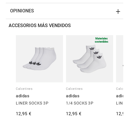
OPINIONES
ACCESORIOS MÁS VENDIDOS
Materiales
sostenibles
Calcetines
Calcetines
Calceti
adidas
adidas
adida
LINER SOCKS 3P
1/4 SOCKS 3P
LINER
12,95 €
12,95 €
12,95