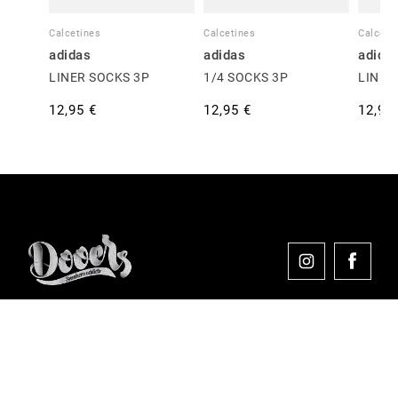
Calcetines
Calcetines
Calceti
adidas
adidas
adida
LINER SOCKS 3P
1/4 SOCKS 3P
LINER
12,95 €
12,95 €
12,95
Comprar en Dooers
Sobre Dooers