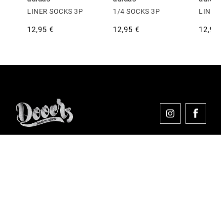
LINER SOCKS 3P
1/4 SOCKS 3P
LINER
12,95 €
12,95 €
12,95
Comprar en Dooers
Sobre Dooers
Colecciones Destacadas