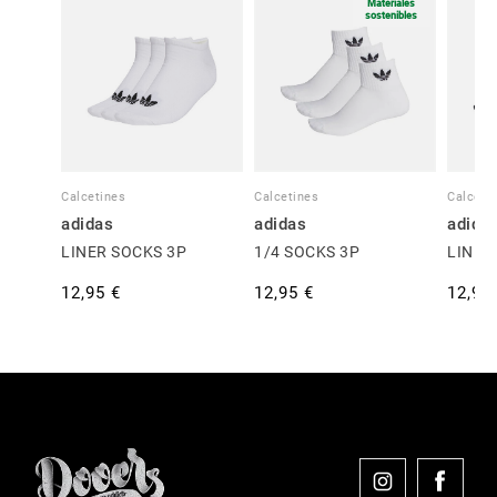
Materiales
sostenibles
Calcetines
Calcetines
Calceti
adidas
adidas
adida
LINER SOCKS 3P
1/4 SOCKS 3P
LINER
12,95 €
12,95 €
12,95