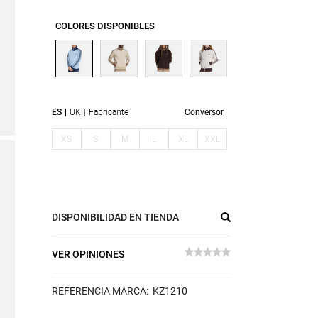
COLORES DISPONIBLES
ES
UK
Fabricante
Conversor
XS
S
M
L
XL
XXL
DISPONIBILIDAD EN TIENDA
VER OPINIONES
REFERENCIA MARCA: KZ1210