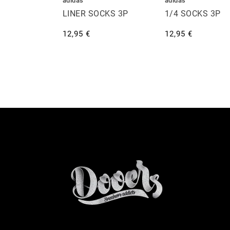
adidas
adidas
LINER SOCKS 3P
1/4 SOCKS 3P
12,95 €
12,95 €