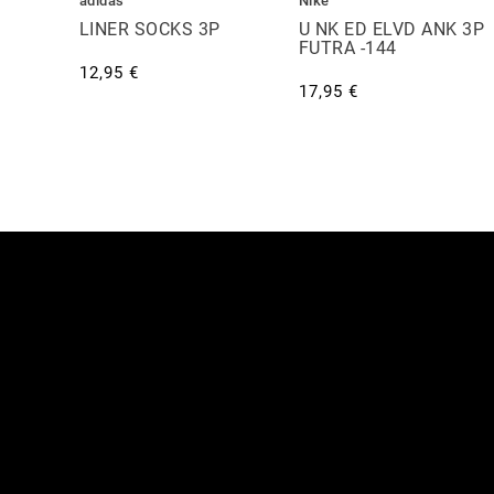
adidas
Nike
LINER SOCKS 3P
U NK ED ELVD ANK 3P
FUTRA -144
12,95 €
17,95 €