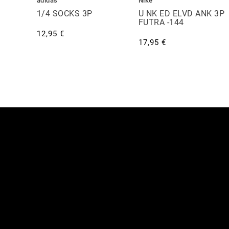
adidas
Nike
P
1/4 SOCKS 3P
U NK ED ELVD ANK 3P
FUTRA -144
12,95 €
17,95 €