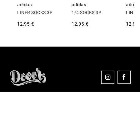
adidas
adidas
adida
LINER SOCKS 3P
1/4 SOCKS 3P
LINER
12,95 €
12,95 €
12,95
Comprar en Dooers
Sobre Dooers
Colecciones Destacadas