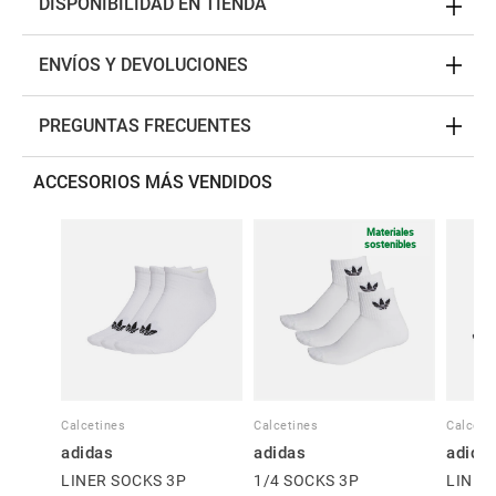
DISPONIBILIDAD EN TIENDA
ENVÍOS Y DEVOLUCIONES
PREGUNTAS FRECUENTES
ACCESORIOS MÁS VENDIDOS
Materiales
sostenibles
Calcetines
Calcetines
Calceti
adidas
adidas
adida
LINER SOCKS 3P
1/4 SOCKS 3P
LINER