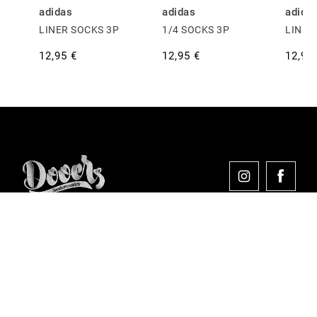
adidas
adidas
adida
LINER SOCKS 3P
1/4 SOCKS 3P
LINER
12,95 €
12,95 €
12,95
Comprar en Dooers
Sobre Dooers
Colecciones Destacadas