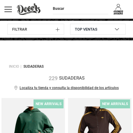
FILTRAR
Envíos GRATIS
Consulta
10% descuento
Devoluciones
a domicilio
pedidos
en tu primera compra
hasta 30 días
INICIO
SUDADERAS
229
SUDADERAS
Localiza tu tienda y consulta la disponibilidad de los artículos
NEW ARRIVALS
NEW ARRIVALS