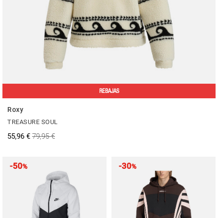
REBAJAS
Roxy
TREASURE SOUL
55,96 €
79,95 €
-50
-30
%
%