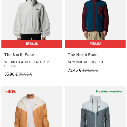
REBAJAS
REBAJAS
The North Face
The North Face
W 100 GLACIER HALF ZIP
M YUMIORI FULL ZIP
FLEECE
73,46 €
104,95 €
55,96 €
79,95 €
-40
%
Materiales sostenibles