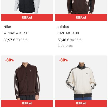
REBAJAS
REBAJAS
Nike
adidas
W NSW WR JKT
SANTIAGO HD
39,97 €
79,95 €
59,46 €
84,95 €
2 colores
-30
-30
%
%
REBAJAS
REBAJAS