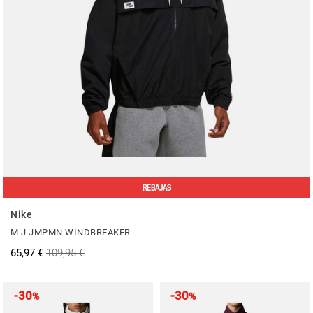
REBAJAS
Nike
M J JMPMN WINDBREAKER
65,97 €
109,95 €
-30
-30
%
%