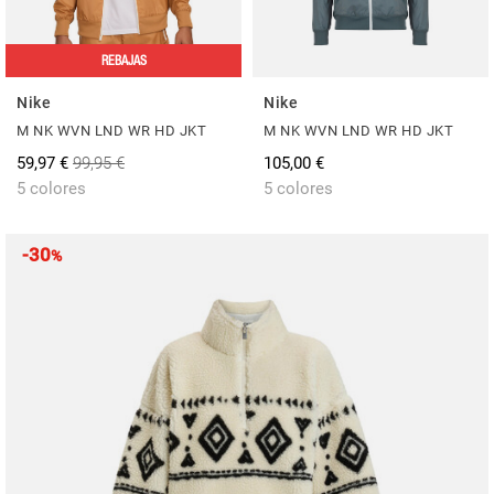
REBAJAS
Nike
Nike
M NK WVN LND WR HD JKT
M NK WVN LND WR HD JKT
59,97 €
99,95 €
105,00 €
5 colores
5 colores
-30
%