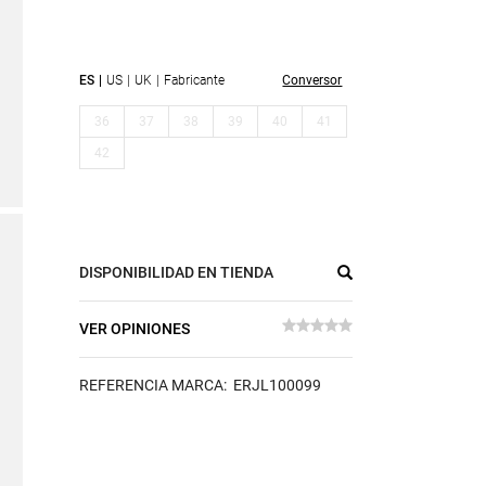
ES
US
UK
Fabricante
Conversor
36
37
38
39
40
41
42
DISPONIBILIDAD EN TIENDA
VER OPINIONES
REFERENCIA MARCA: ERJL100099