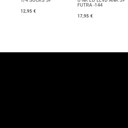
P
1/4 SOCKS 3P
U NK ED ELVD ANK 3P
FUTRA -144
12,95 €
17,95 €