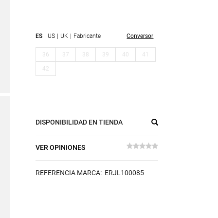
ES
US
UK
Fabricante
Conversor
36
37
38
39
40
41
42
DISPONIBILIDAD EN TIENDA
VER OPINIONES
REFERENCIA MARCA: ERJL100085