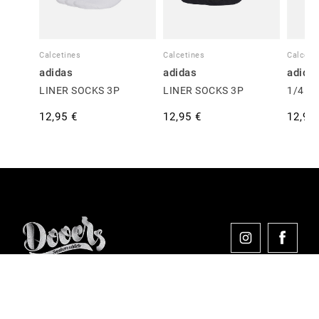
Calcetines
Calcetines
Calceti
adidas
adidas
adida
LINER SOCKS 3P
LINER SOCKS 3P
1/4 S
12,95 €
12,95 €
12,95
Comprar en Dooers