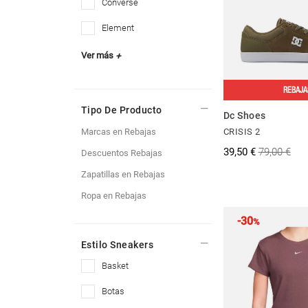
converse
element
Ver más
+
REBAJA
Tipo De Producto
Dc Shoes
Marcas en Rebajas
CRISIS 2
39,50 €
79,00 €
Descuentos Rebajas
Zapatillas en Rebajas
Ropa en Rebajas
-30
%
Estilo Sneakers
basket
botas