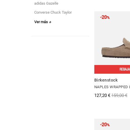
adidas Gazelle
Converse Chuck Taylor
-20
%
Ver más
+
REBAJA
Birkenstock
NAPLES WRAPPED 
127,20 €
159,00 €
-20
%