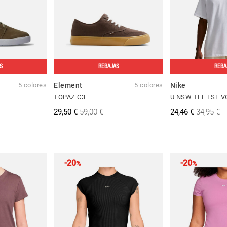
S
REBAJAS
REBA
5 colores
Element
5 colores
Nike
TOPAZ C3
U NSW TEE LSE 
29,50 €
59,00 €
24,46 €
34,95 €
-20
-20
%
%