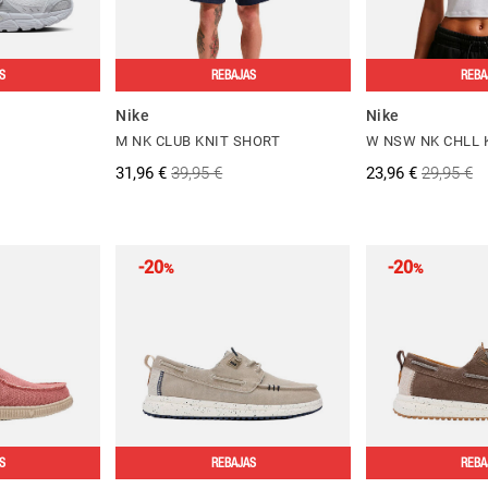
S
REBAJAS
REBA
Nike
Nike
M NK CLUB KNIT SHORT
W NSW NK CHLL 
31,96 €
39,95 €
23,96 €
29,95 €
-20
-20
%
%
S
REBAJAS
REBA