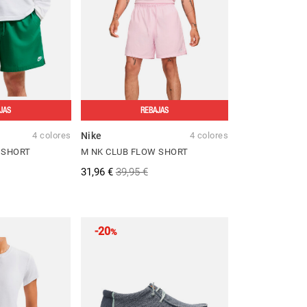
JAS
REBAJAS
4 colores
Nike
4 colores
 SHORT
M NK CLUB FLOW SHORT
31,96 €
39,95 €
-20
%