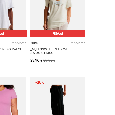
JAS
REBAJAS
2 colores
Nike
2 colores
VOMERO PATCH
_M_U NSW TEE STD CAFE
SWOOSH MUG
23,96 €
29,95 €
-20
%