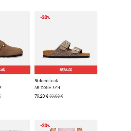
-20
%
JAS
REBAJAS
Birkenstock
E
ARIZONA SYN
€
79,20 €
99,00 €
-20
%