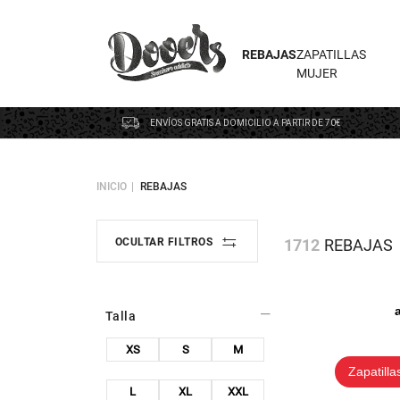
REBAJAS
ZAPATILLAS
MUJER
ENVÍOS GRATIS A DOMICILIO A PARTIR DE 70€
INICIO
REBAJAS
1712
REBAJAS
OCULTAR FILTROS
Talla
XS
S
M
Zapatilla
L
XL
XXL