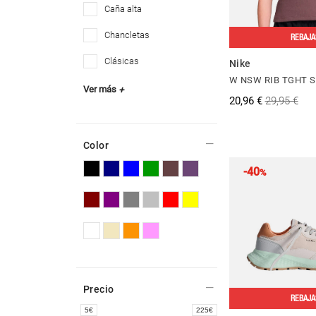
caña alta
chancletas
REBAJA
clásicas
Nike
W NSW RIB TGHT S
Ver más
+
20,96 €
29,95 €
Color
-40
%
Precio
REBAJA
5
225