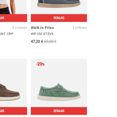
JAS
REBAJAS
3 colores
Walk In Pitas
2 colores
KNT CRP
WP150 STEVE
47,20 €
59,00 €
-20
%
JAS
REBAJAS