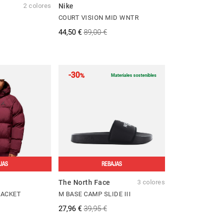
2 colores
Nike
COURT VISION MID WNTR
44,50 €
89,00 €
-30
%
Materiales sostenibles
JAS
REBAJAS
The North Face
3 colores
JACKET
M BASE CAMP SLIDE III
27,96 €
39,95 €