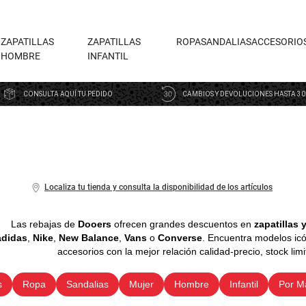
ZAPATILLAS
ZAPATILLAS
ROPA
SANDALIAS
ACCESORIO
HOMBRE
INFANTIL
CONSULTA AQUÍ TU PEDIDO
CAMBIOS Y DEVOLUCIONES HASTA 30
Localiza tu tienda y consulta la disponibilidad de los artículos
Las rebajas de
Dooers
ofrecen grandes descuentos en
zapatillas 
adidas
,
Nike
,
New Balance
,
Vans
o
Converse
. Encuentra modelos ic
accesorios con la mejor relación calidad-precio, stock lim
s
Ropa
Sandalias
Mujer
Hombre
Infantil
Por M