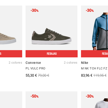
-30
-30
%
%
S
REBAJAS
REBA
2 colores
Converse
2 colores
Nike
PL VULC PRO
M NK TCH FLC F
55,30 €
79,00 €
83,96 €
119,95 €
-50
-30
%
%