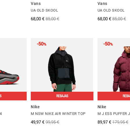
Vans
Vans
UA OLD SKOOL
UA OLD SKOOL
68,00 €
85,00 €
68,00 €
85,00 €
-50
-50
%
%
S
REBAJAS
REBA
Nike
Nike
4
M NSW NIKE AIR WINTER TOP
M J ESS PUFFER 
49,97 €
99,95 €
89,97 €
179,95 €