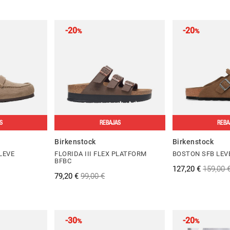
-20
-20
%
%
S
REBAJAS
REBA
Birkenstock
Birkenstock
LEVE
FLORIDA III FLEX PLATFORM
BOSTON SFB LEV
BFBC
127,20 €
159,00 
79,20 €
99,00 €
-30
-20
%
%