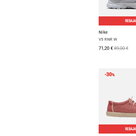
REBAJA
Nike
V5 RNR W
71,20 €
89,00 €
-30
%
REBAJA