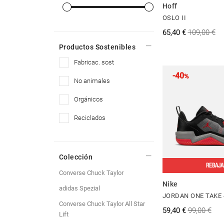
Hoff
OSLO II
65,40 €
109,00 €
Productos Sostenibles
fabricac. sost
-40
%
no animales
orgánicos
reciclados
Colección
REBAJA
Converse Chuck Taylor
Nike
adidas Spezial
JORDAN ONE TAKE 
Converse Chuck Taylor All Star
59,40 €
99,00 €
Lift