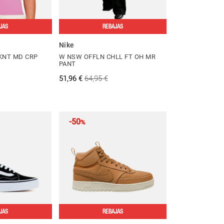
JAS
REBAJAS
Nike
KNT MD CRP
W NSW OFFLN CHLL FT OH MR
PANT
51,96 €
64,95 €
-50
%
JAS
REBAJAS