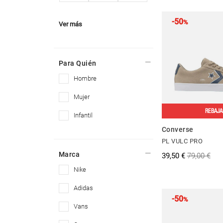
-50
%
Ver más
Para Quién
hombre
mujer
REBAJA
infantil
Converse
PL VULC PRO
Marca
39,50 €
79,00 €
nike
adidas
-50
%
vans