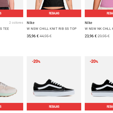
S
REBAJAS
REBA
2 colores
Nike
Nike
S TEE
W NSW CHILL KNIT RIB SS TOP
W NSW NK CHLL 
35,96 €
44,95 €
23,96 €
29,95 €
-20
-20
%
%
S
REBAJAS
REBA