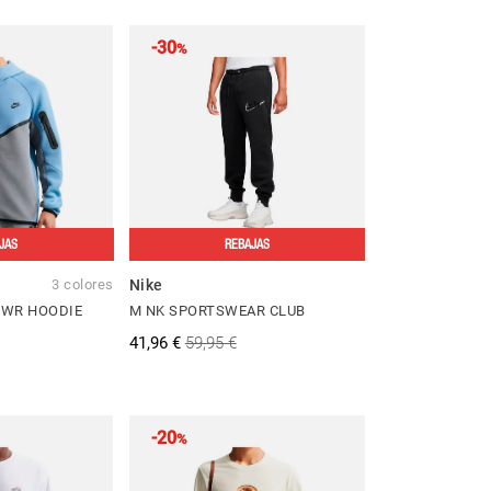
-30
%
JAS
REBAJAS
3 colores
Nike
Z WR HOODIE
M NK SPORTSWEAR CLUB
41,96 €
59,95 €
-20
%