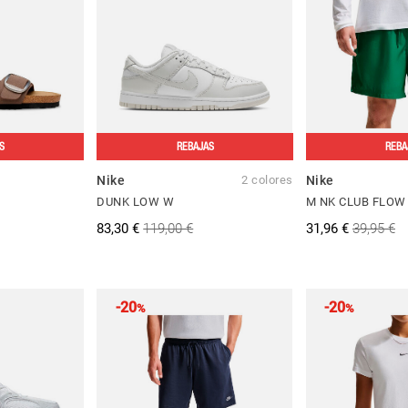
S
REBAJAS
REBA
Nike
2 colores
Nike
DUNK LOW W
M NK CLUB FLOW
83,30 €
119,00 €
31,96 €
39,95 €
-20
-20
%
%