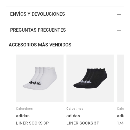
ENVÍOS Y DEVOLUCIONES
PREGUNTAS FRECUENTES
ACCESORIOS MÁS VENDIDOS
Calcetines
Calcetines
Calceti
adidas
adidas
adida
LINER SOCKS 3P
LINER SOCKS 3P
1/4 S