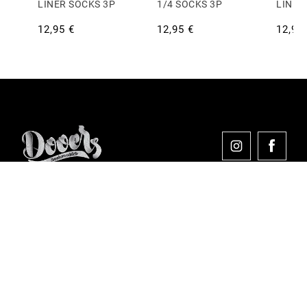
LINER SOCKS 3P
1/4 SOCKS 3P
LINER
12,95 €
12,95 €
12,95
Comprar en Dooers
Sobre Dooers
Colecciones Destacadas