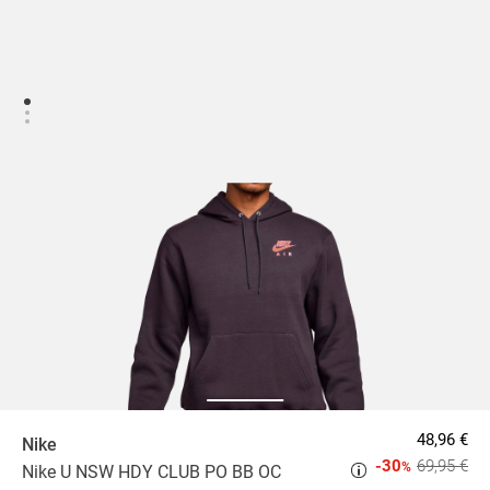
48,96 €
Nike
-30
69,95 €
%
Nike U NSW HDY CLUB PO BB OC