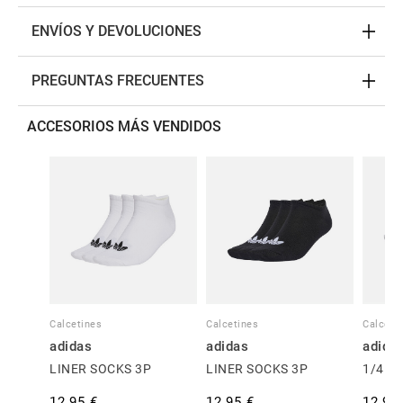
ENVÍOS Y DEVOLUCIONES
PREGUNTAS FRECUENTES
ACCESORIOS MÁS VENDIDOS
Calcetines
Calcetines
Calceti
adidas
adidas
adida
LINER SOCKS 3P
LINER SOCKS 3P
1/4 S
12,95 €
12,95 €
12,95