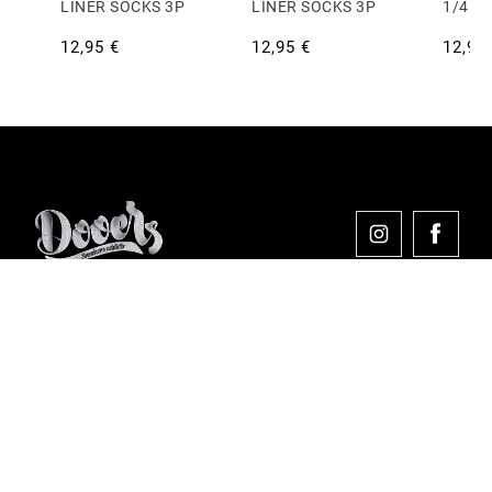
LINER SOCKS 3P
LINER SOCKS 3P
1/4 S
12,95 €
12,95 €
12,95
Comprar en Dooers
Sobre Dooers
Colecciones Destacadas