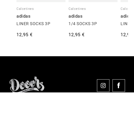
Calcetines
Calcetines
Calceti
adidas
adidas
adida
LINER SOCKS 3P
1/4 SOCKS 3P
LINER
12,95 €
12,95 €
12,95
Comprar en Dooers
Sobre Dooers