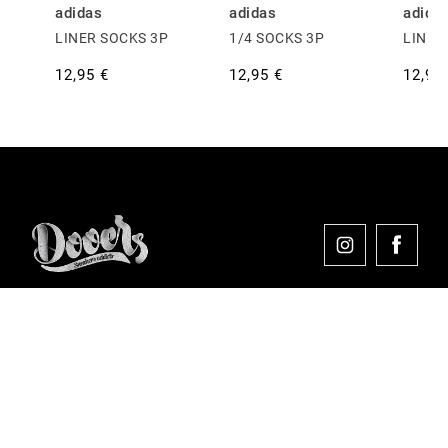
adidas
adidas
adida
LINER SOCKS 3P
1/4 SOCKS 3P
LINER
12,95 €
12,95 €
12,95
Comprar en Dooers
Sobre Dooers
Colecciones Destacadas