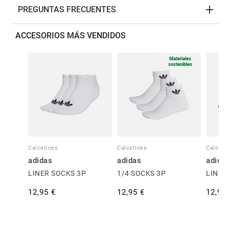
PREGUNTAS FRECUENTES
ACCESORIOS MÁS VENDIDOS
Materiales
sostenibles
Calcetines
Calcetines
Calceti
adidas
adidas
adida
LINER SOCKS 3P
1/4 SOCKS 3P
LINER
12,95 €
12,95 €
12,95