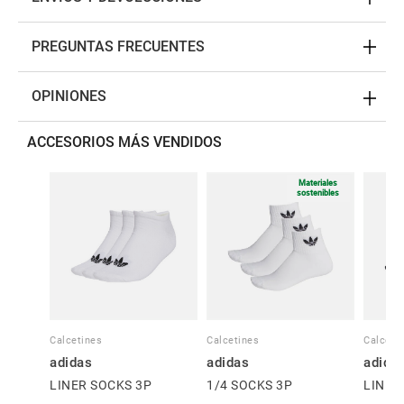
PREGUNTAS FRECUENTES
OPINIONES
ACCESORIOS MÁS VENDIDOS
Materiales
sostenibles
Calcetines
Calcetines
Calceti
adidas
adidas
adida
LINER SOCKS 3P
1/4 SOCKS 3P
LINER