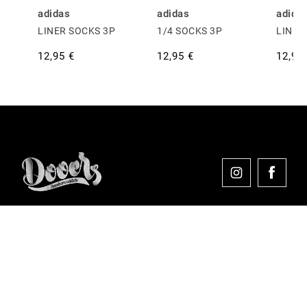
adidas
adidas
adida
LINER SOCKS 3P
1/4 SOCKS 3P
LINER
12,95 €
12,95 €
12,95
Comprar en Dooers
Sobre Dooers
Colecciones Destacadas